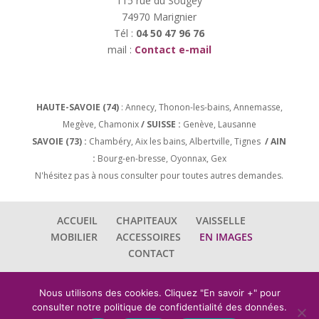
115 rue du Sougey
74970 Marignier
Tél :
04 50 47 96 76
mail :
Contact e-mail
HAUTE-SAVOIE (74)
: Annecy, Thonon-les-bains, Annemasse,
Megève, Chamonix
/ SUISSE :
Genève, Lausanne
SAVOIE (73) :
Chambéry, Aix les bains, Albertville, Tignes
/ AIN
:
Bourg-en-bresse, Oyonnax, Gex
N'hésitez pas à nous consulter pour toutes autres demandes.
ACCUEIL
CHAPITEAUX
VAISSELLE
MOBILIER
ACCESSOIRES
EN IMAGES
CONTACT
Nous utilisons des cookies. Cliquez "En savoir +" pour
consulter notre politique de confidentialité des données.
Les Chapiteaux du Léman - 2017 - Tous droits réservés |